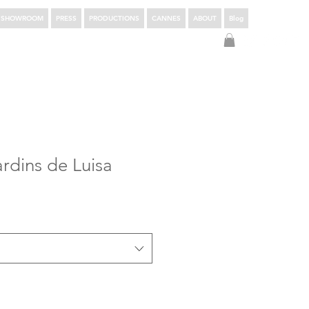
SHOWROOM
PRESS
PRODUCTIONS
CANNES
ABOUT
Blog
Login
rdins de Luisa