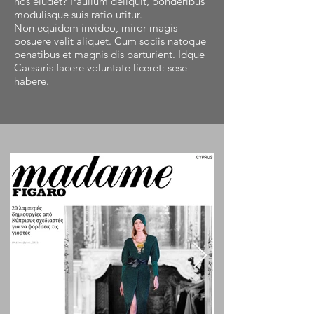
nos eludet? Paullum deliquit, ponderibus
modulisque suis ratio utitur.
Non equidem invideo, miror magis
posuere velit aliquet. Cum sociis natoque
penatibus et magnis dis parturient. Idque
Caesaris facere voluntate liceret: sese
habere.