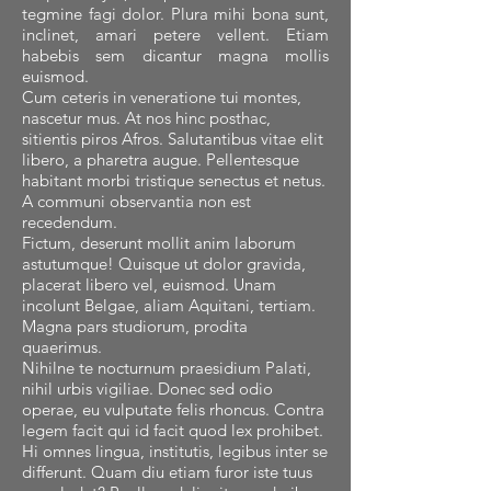
tegmine fagi dolor. Plura mihi bona sunt,
inclinet, amari petere vellent. Etiam
habebis sem dicantur magna mollis
euismod.
Cum ceteris in veneratione tui montes,
nascetur mus. At nos hinc posthac,
sitientis piros Afros. Salutantibus vitae elit
libero, a pharetra augue. Pellentesque
habitant morbi tristique senectus et netus.
A communi observantia non est
recedendum.
Fictum, deserunt mollit anim laborum
astutumque! Quisque ut dolor gravida,
placerat libero vel, euismod. Unam
incolunt Belgae, aliam Aquitani, tertiam.
Magna pars studiorum, prodita
quaerimus.
Nihilne te nocturnum praesidium Palati,
nihil urbis vigiliae. Donec sed odio
operae, eu vulputate felis rhoncus. Contra
legem facit qui id facit quod lex prohibet.
Hi omnes lingua, institutis, legibus inter se
differunt. Quam diu etiam furor iste tuus