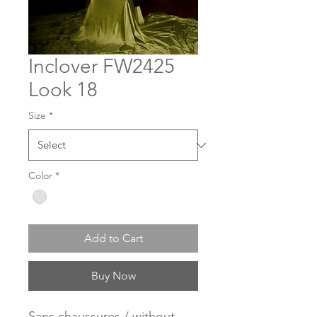
Inclover FW2425
Look 18
Size
*
Color
*
Add to Cart
Buy Now
Sans chaussures / without