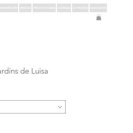
SHOWROOM
PRESSE
PRODUCTIONS
CANNES
À PROPOS
MAGAZINE
S'identifier
rdins de Luisa