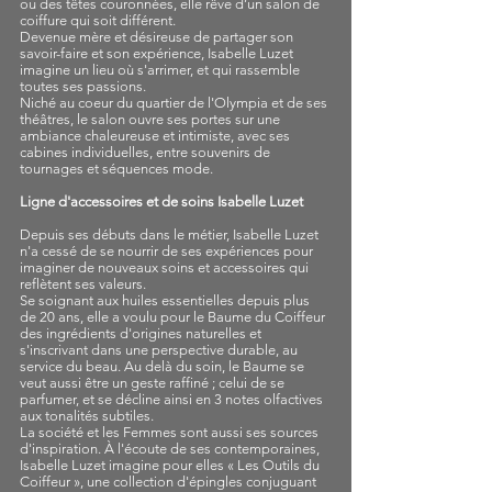
ou des têtes couronnées, elle rêve d’un salon de
coiffure qui soit différent.
Devenue mère et désireuse de partager son
savoir-faire et son expérience, Isabelle Luzet
imagine un lieu où s'arrimer, et qui rassemble
toutes ses passions.
Niché au coeur du quartier de l'Olympia et de ses
théâtres, le salon ouvre ses portes sur une
ambiance chaleureuse et intimiste, avec ses
cabines individuelles, entre souvenirs de
tournages et séquences mode.
Ligne d'accessoires et de soins Isabelle Luzet
Depuis ses débuts dans le métier, Isabelle Luzet
n'a cessé de se nourrir de ses expériences pour
imaginer de nouveaux soins et accessoires qui
reflètent ses valeurs.
Se soignant aux huiles essentielles depuis plus
de 20 ans, elle a voulu pour le Baume du Coiffeur
des ingrédients d'origines naturelles et
s'inscrivant dans une perspective durable, au
service du beau. Au delà du soin, le Baume se
veut aussi être un geste raffiné ; celui de se
parfumer, et se décline ainsi en 3 notes olfactives
aux tonalités subtiles.
La société et les Femmes sont aussi ses sources
d'inspiration. À l'écoute de ses contemporaines,
Isabelle Luzet imagine pour elles « Les Outils du
Coiffeur », une collection d'épingles conjuguant