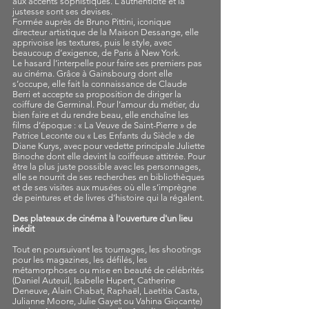
aux accents sophistiqués. L’authenticité et la
justesse sont ses devises.
Formée auprès de Bruno Pittini, iconique
directeur artistique de la Maison Dessange, elle
apprivoise les textures, puis le style, avec
beaucoup d’exigence, de Paris à New York.
Le hasard l’interpelle pour faire ses premiers pas
au cinéma. Grâce à Gainsbourg dont elle
s’occupe, elle fait la connaissance de Claude
Berri et accepte sa proposition de diriger la
coiffure de Germinal. Pour l’amour du métier, du
bien faire et du rendre beau, elle enchaîne les
films d’époque : « La Veuve de Saint-Pierre » de
Patrice Leconte ou « Les Enfants du Siècle » de
Diane Kurys, avec pour vedette principale Juliette
Binoche dont elle devint la coiffeuse attitrée. Pour
être la plus juste possible avec les personnages,
elle se nourrit de ses recherches en bibliothèques
et de ses visites aux musées où elle s’imprègne
de peintures et de livres d’histoire qui la régalent.
Des plateaux de cinéma à l'ouverture d'un lieu
inédit
Tout en poursuivant les tournages, les shootings
pour les magazines, les défilés, les
métamorphoses ou mise en beauté de célébrités
(Daniel Auteuil, Isabelle Hupert, Catherine
Deneuve, Alain Chabat, Raphaël, Laetitia Casta,
Julianne Moore, Julie Gayet ou Vahina Giocante)