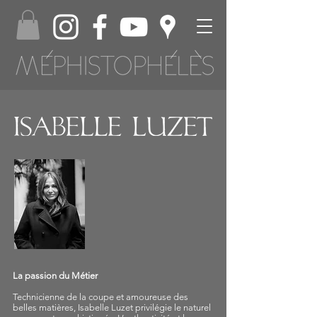
La passion du Métier
Technicienne de la coupe et amoureuse des
belles matières, Isabelle Luzet privilégie le naturel