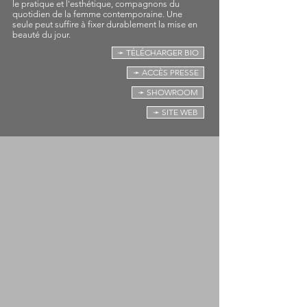
le pratique et l'esthétique, compagnons du
quotidien de la femme contemporaine. Une
seule peut suffire à fixer durablement la mise en
beauté du jour.
➛ TÉLÉCHARGER BIO
➛ ACCÈS PRESSE
➛ SHOWROOM
➛ SITE WEB