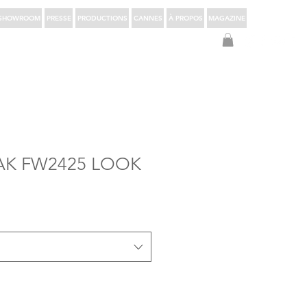
SHOWROOM
PRESSE
PRODUCTIONS
CANNES
À PROPOS
MAGAZINE
S'identifier
AK FW2425 LOOK