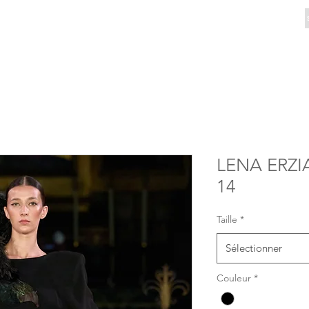
LENA ERZI
14
Taille
*
Sélectionner
Couleur
*