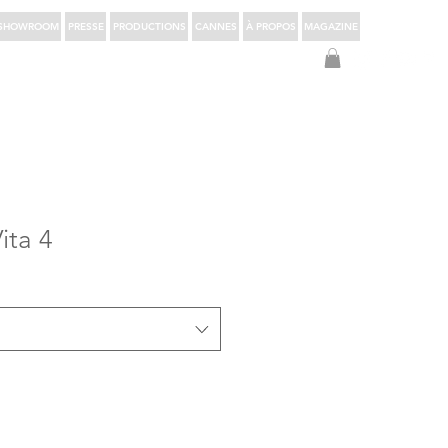
SHOWROOM
PRESSE
PRODUCTIONS
CANNES
À PROPOS
MAGAZINE
S'identifier
ita 4